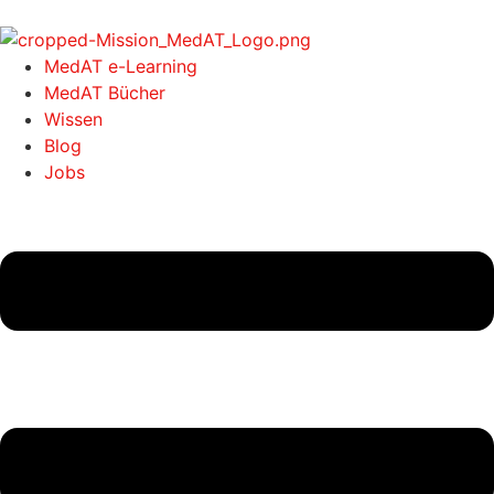
MedAT e-Learning
MedAT Bücher
Wissen
Blog
Jobs