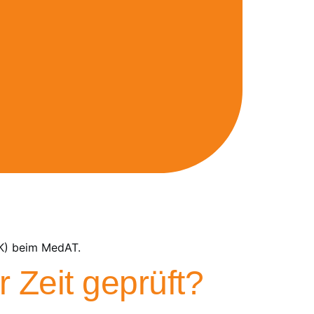
EK) beim MedAT.
 Zeit geprüft?