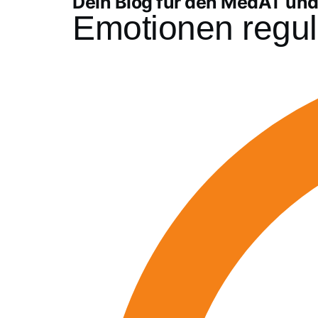
Dein Blog für den MedAT un
Emotionen regul