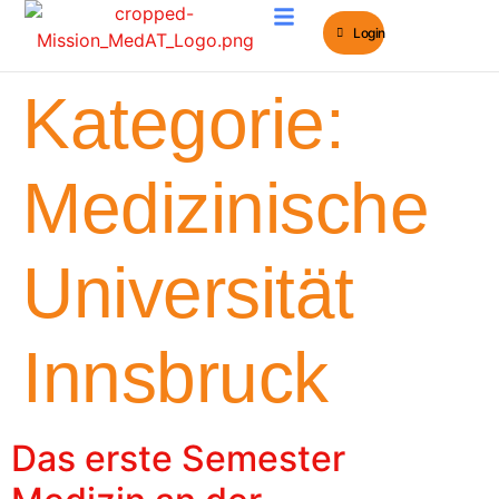
Login
MedAT e-Learning
MedAT Bücher
Kategorie:
Medizinische
Universität
Innsbruck
Das erste Semester