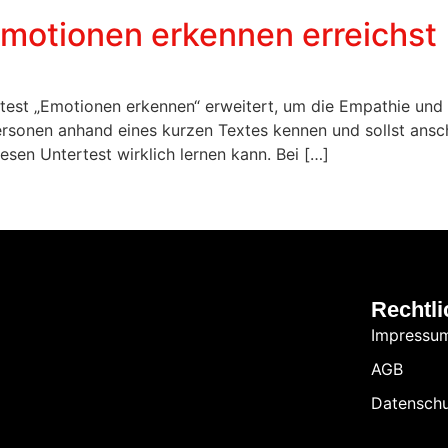
Emotionen erkennen erreichst
est „Emotionen erkennen“ erweitert, um die Empathie und
 Personen anhand eines kurzen Textes kennen und sollst ans
iesen Untertest wirklich lernen kann. Bei […]
Rechtli
Impressu
AGB
Datensch