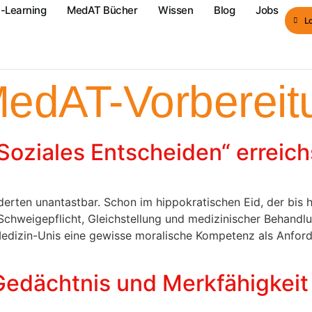
-Learning
MedAT Bücher
Wissen
Blog
Jobs
L
edAT-Vorbereit
Soziales Entscheiden“ erreich
nderten unantastbar. Schon im hippokratischen Eid, der bis 
n Schweigepflicht, Gleichstellung und medizinischer Behan
Medizin-Unis eine gewisse moralische Kompetenz als Anford
Gedächtnis und Merkfähigkeit 