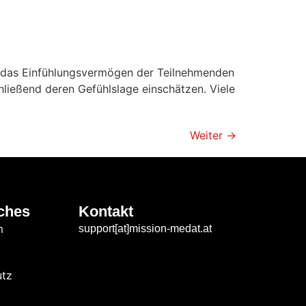
 das Einfühlungsvermögen der Teilnehmenden
chließend deren Gefühlslage einschätzen. Viele
Weiter
→
ches
Kontakt
m
support[at]mission-medat.at
utz